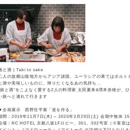
旅と酒 | Tabi to sake
二人の故郷山陰地方からアジア諸国、ユーラシアの果てはポルト
た酒や美味しいものに、帰りたくなるあの気持ち…
“旅と酒”をこよなく愛する2人の料理家 太田夏来&増本奈穂が、
い旅へと連れて行きます
▼企画展示 西野壮平展「道を作る」
期間：2019年11月7日(木) – 2020年2月29日(土) 会期中無休 15:0
会場：RC HOTEL 京都八坂1Fロビー、301、302号室（※客
イベント：ノマドウォーク・ノマドトーク ※詳細は下記となりま