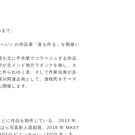
omまで。
そうへい）の作品展「道を作る」を開催い
憶を元に手作業でコラージュする作品
野が北インド地方ラダックを旅し、そ
に作られゆく道、そして作家自身が歩
展示関連企画として、遊牧民をテーマ
も開催します。
とに作品を制作している。 2013 年
さがみはら写真新人奨励賞。2018 年 MAST
U PHOTO ビエンナーレ（2010 年・大