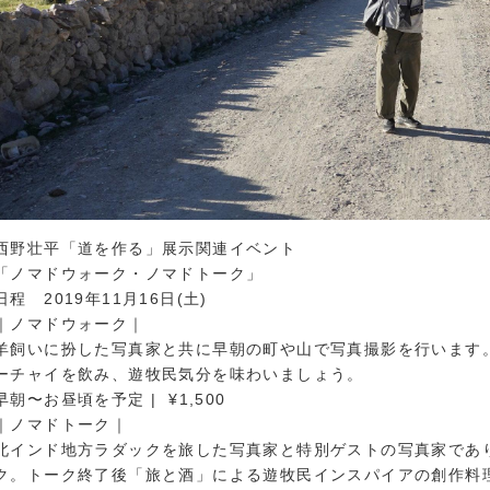
西野壮平「道を作る」展示関連イベント
「ノマドウォーク・ノマドトーク」
日程 2019年11月16日(土)
｜ノマドウォーク｜
羊飼いに扮した写真家と共に早朝の町や山で写真撮影を行います
ーチャイを飲み、遊牧民気分を味わいましょう。
早朝〜お昼頃を予定 | ¥1,500
｜ノマドトーク｜
北インド地方ラダックを旅した写真家と特別ゲストの写真
家であ
ク。トーク終了後「旅と酒」による遊牧民インスパイアの創作料