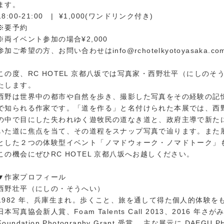
ます。
18:00-21:00 | ¥1,000(ワンドリンク付き)
※要予約
※両イベント参加の場合¥2,000
参加ご希望の方、お問い合わせはinfo@rchotelkyotoyasaka.c
この度、RC HOTEL 京都八坂では写真家・西野壮平（にしの
たします。
西野は世界中の都市や自然を歩き、撮影した写真をその経験の記
で知られる作家です。「道を作る」と名付けられた本展では、西
の中で目にした失われゆく遊牧民の道なき道と、政府主導で新た
いた道に焦点を当て、その道程をスナップ写真で辿ります。また
とした２つの体験型イベント「ノマドウォーク・ノマドトーク」
この機会にぜひRC HOTEL 京都八坂へお越しください。
▼作家プロフィール
西野壮平（にしの・そうへい）
1982 年、兵庫生まれ。歩くこと、旅を通して得た個人的体験をも
日本写真協会新人賞、Foam Talents Call 2013、2016 年
Foundation Photography Grant 受賞。 主な展示に DAEG