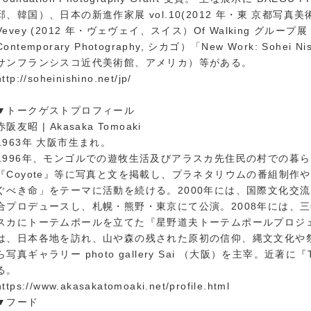
邱、韓国）、日本の新進作家展 vol.10(2012 年・東 京都写真美
Vevey (2012 年・ヴェヴェイ、スイス）Of Walking グループ展 (
Contemporary Photography, シカゴ）「New Work: Sohei Ni
サンフランシスコ近代美術館、アメリカ）等がある。
http://soheinishino.net/jp/
▼トークゲストプロフィール
赤阪友昭 | Akasaka Tomoaki
1963年 大阪市生まれ。
1996年、モンゴルでの遊牧生活及びアラスカ先住民の
村での暮ら
『Coyote』
等に写真と文を掲載し、プラネタリウムの番組制作や
ぐべき命」をテーマに活
動を続ける。2000年には、国際文化交
合プロデュースし、札幌・熊野・
東京にて公演。2008年には、
スカにトーテムポールを立てた『星野道夫
トーテムポールプロジ
は、日本各地を訪れ、山や森の残された原初の信仰、縄文
文化や
ら写真ギ
ャラリー photo gallery Sai （大阪）を主宰。近著に『
る。
https://
www.akasakatomoaki.net/
profile.html
▼フード