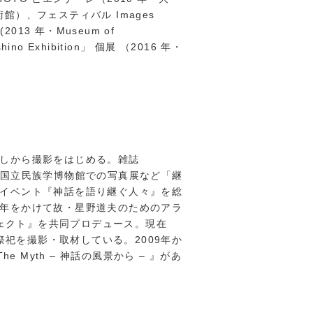
術館）、フェスティバル Images
2013 年・Museum of
shino Exhibition」 個展 （2016 年・
しから撮影をはじめる。雑誌
国立
民族学博物館での写真展など「継
流イベント『神
話を語り継ぐ人々』を総
三年をかけて故・星野道
夫のためのアラ
ェクト』を共同プロデュース。現在
祭祀を撮影・取材している。2009年か
The Myth – 神話の風景から – 』があ