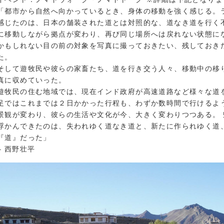
「都市から自然へ向かっているとき、身体の移動を強く感じる。
感じたのは、日本の舗装された道とは対照的な、道なき道を行く
に移動しながら拠点が変わり、再び同じ場所へは戻れない状態に
かもしれない目の前の対象を写真に撮っておきたい、残しておき
た。
そして遊牧民や彼らの家畜たち、道を行き交う人々、移動中の移
真に収めていった。
遊牧民の住む地域では、現在インド政府が高速道路など様々な道
足ではこれまでは２日かかった行程も、わずか数時間で行けるよ
景観が変わり、彼らの生活や文化が今、大きく変わりつつある。
浮かんできたのは、失われゆく道なき道と、新たに作られゆく道
『道』だった」
– 西野壮平